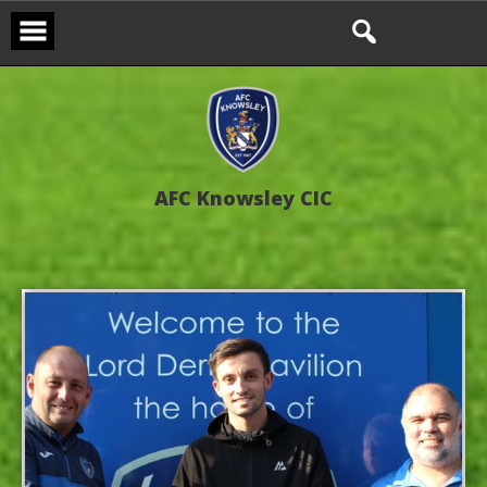
A
F
C
K
n
o
w
s
l
e
y
C
I
C